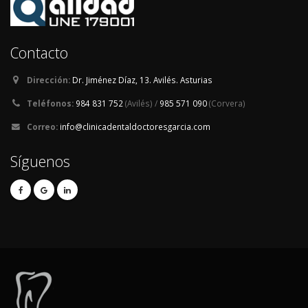
Contacto
Dirección:
Dr. Jiménez Díaz, 13. Avilés. Asturias
Teléfonos:
984 831 752
(Avilés) /
985 571 090
(Corvera)
Correo:
info@clinicadentaldoctoresgarcia.com
Síguenos